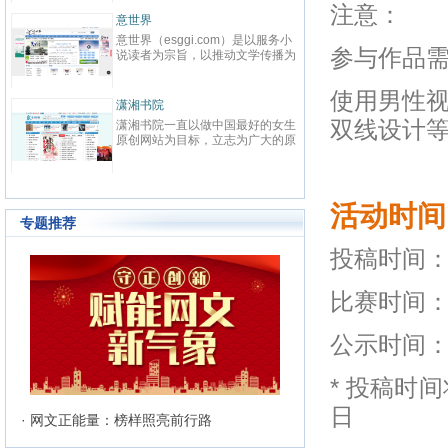
春校园、总裁、种田、王妃、女
致力于
注意：
强、免费小说等在线阅读。每日最
鼎、激
晋江文学城
起点中
快更新,页面简洁,访问速度快
最具主
晋江文学城创立于2003年8月1
起点中文网
文化平
参与作品
日，是中国大陆范围内最具影响力
立于20
与史诗
的女性向原创文学网站，同时，也
创文学
化软力
是全球最大的女性向文学基地。以
字内容
有“纵横
使用男性
耽美、爱情等原创网络小说而著
下。起
连尚读书网
优秀品
红袖添
名。 截止到2015年3月31日，晋
学事业
读，线
双线设计
连尚读书网（免费小说），最热门
红袖添香
江文学城拥有在线作品177万余
学作者
编、影
免费小说大全，免费阅读App，提
全球领
部，穿越、言情、影视、都市爱
大成果
经过多
供玄幻小说、网游小说、言情小
商之一
情、职场婚姻、青春校园、武侠仙
显著的
说、穿越小说、都市小说等免费小
拥有完
侠、纯爱衍生、玄幻、网游、传
部，日独
说在线阅读与下载。
统、媒
奇、奇幻、悬疑推理、科幻、历
6000
准的原
史、散文诗歌等风格迥异、类型多
活动时间
创文学
240
样的网络文学作品百花齐放，网站
专题推荐
文、杂
的这种不落窠臼的行事作风也在行
记等体
业内独领风骚。九十万名注册作者
投稿时间：
务，在
和两万余名签约作者在这个平台上
写作及
日更不辍，为广大网络文学爱好者
有长、
献上了一部又一部可以堪称经典的
比赛时间：
万部（
网络文学著作。其中得以出版作品
5600
的作者达到3000人，每天有近1万
公示时间：
新用户注册、750部新作品诞生，
两本新书被成功代理出版，上百部
作品签约影视，过万部作品引入手
* 投稿时
机分销渠道，其口碑卓著的良心服
务，为网站在女性文学出版领域建
日
立起极高声望。 历经十二年的风
· 网文正能量：榜样照亮前行路
雨，晋江文学城已经从一个简单的
文学爱好者的集散地快速且稳健地