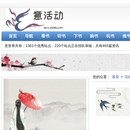
首页
导航
看书
听书
下书
购书
玩书
推
意世界共有：1361个优秀站点，220个站点正在排队审核，共有465篇资讯
您的位置：
首页
>
活