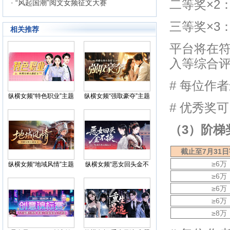
二等奖×2：
· “风起国潮”阅文女频征文大赛
三等奖×3：
相关推荐
平台将在
入等综合
# 每位作
纵横女频“特色职业”主题
纵横女频“强取豪夺”主题
征文
征文
# 优秀奖
（3）阶梯
截止至7月31
≥6万
纵横女频“地域风情”主题
纵横女频“恶女回头金不
征文
换”主题征文
≥6万
≥6万
≥6万
≥8万