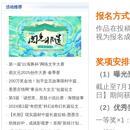
成长为行业内的翘楚，为1300万
活动推荐
来自不同地区和国家的注册用户突
破地区、种族、语言和国家的障碍
报名方式
聚集在这里的网络文学同好们构建
起创作交流与沟通的平台。
作品在投稿
视为报名
奖项安排
· 第一届“白海豚杯”网络文学大赛
· 易次元2025创作大赛·春季赛
（1）曝光
· 200万奖金池！知乎盐言故事限时中篇征文挑战
截止至7月
· 墨墨言情网“事业向大女主”短篇征文
日】期间获
· 第3届「谜想奖」悬疑小说比赛 - 海狸故事
· 2024第2届“奇想奖”科幻&奇幻长篇征文比赛
（2）优秀
· 【长期】现实题材中篇长篇征稿-墨墨言情网
一等奖×1：
· 助推好IP，成就影视梦！首期“新枝计划”启动