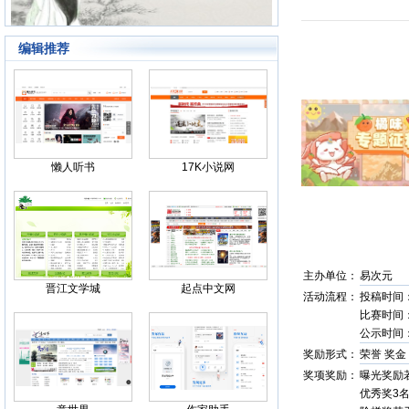
编辑推荐
Back
懒人听书
17K小说网
主办单位：
易次元
晋江文学城
起点中文网
活动流程：
投稿时间：20
比赛时间：20
公示时间：2
奖励形式：
荣誉 奖金
奖项奖励：
曝光奖励
优秀奖3名，