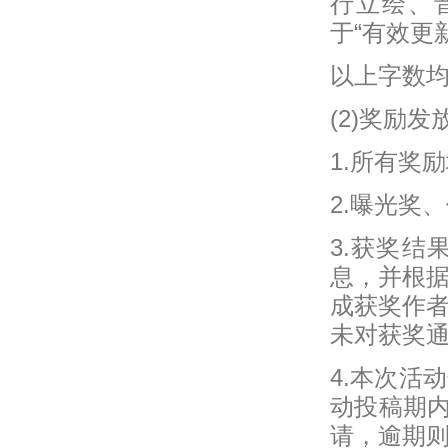
行立绘、
于“有效更
以上字数
(2)奖励发
1.所有奖
2.曝光奖
3.获奖
息，并根
成获奖作
未对获奖
4.本次活
动投稿期内
请，逾期