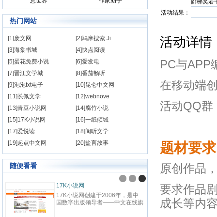
意世界
作家助手
阶梯奖若干
活动结果：
热门网站
活动详情
[1]废文网
[2]鸠摩搜索 Ji
[3]海棠书城
[4]快点阅读
[5]蛋花免费小说
[6]爱发电
PC与AP
[7]晋江文学城
[8]番茄畅听
在移动端创
[9]泡泡txt电子
[10]昆仑中文网
[11]长佩文学
[12]webnove
活动QQ群：
[13]青豆小说网
[14]腐竹小说
[15]17K小说网
[16]一纸倾城
[17]爱悦读
[18]阅听文学
[19]起点中文网
[20]盐言故事
题材要求
随便看看
原创作品
九阅小说
纵横中
要求作品
九阅小说网，最好看的小说阅读网
纵横中文
成长等内
站,提供现代言情、古代言情、穿
百度文
越重生、幻想言情、悬疑灵异、青
网站，