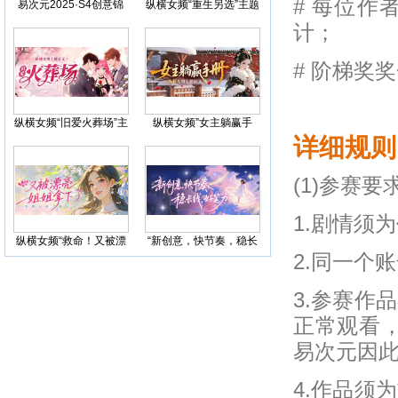
# 每位
易次元2025·S4创意锦
纵横女频“重生另选”主题
标赛
征文
计；
# 阶梯奖
纵横女频“旧爱火葬场”主
纵横女频”女主躺赢手
题征文
册“主题征文
详细规则
(1)参赛要
1.剧情须
纵横女频“救命！又被漂
“新创意，快节奏，稳长
亮姐姐拿下了”主题征文
线，好笔力”七猫女频创
2.同一个
新大征文
3.参赛作
正常观看
易次元因
4.作品须