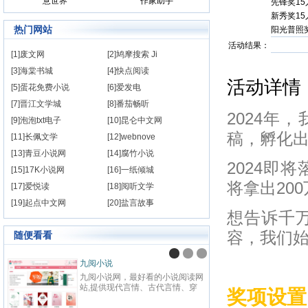
意世界
作家助手
先锋奖15
新秀奖15
热门网站
阳光普照奖
活动结果：
[1]废文网
[2]鸠摩搜索 Ji
[3]海棠书城
[4]快点阅读
活动详情
[5]蛋花免费小说
[6]爱发电
[7]晋江文学城
[8]番茄畅听
2024年
[9]泡泡txt电子
[10]昆仑中文网
稿，孵化
[11]长佩文学
[12]webnove
[13]青豆小说网
[14]腐竹小说
2024即
[15]17K小说网
[16]一纸倾城
将拿出20
[17]爱悦读
[18]阅听文学
[19]起点中文网
[20]盐言故事
想告诉千
容，我们
随便看看
九阅小说
纵横
九阅小说网，最好看的小说阅读网
纵横中
站,提供现代言情、古代言情、穿
百度
奖项设置
越重生、幻想言情、悬疑灵异、青
网站