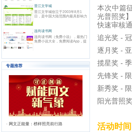
春校园、总裁、种田、王妃、女
致力
强、免费小说等在线阅读。每日最
鼎、
晋江文学城
起点
本次中篇征
快更新,页面简洁,访问速度快
最具
晋江文学城创立于2003年8月1
起点中文
文化
光普照奖
日，是中国大陆范围内最具影响力
立于2
与史
的女性向原创文学网站，同时，也
创文
化软
快速审核
是全球最大的女性向文学基地。以
字内
有“纵
耽美、爱情等原创网络小说而著
下。
连尚读书网
优秀
红袖
名。 截止到2015年3月31日，晋
学事
读，
追光奖 - 
连尚读书网（免费小说），最热门
红袖添
江文学城拥有在线作品177万余
学作
编、
免费小说大全，免费阅读App，提
全球
部，穿越、言情、影视、都市爱
大成
经过
供玄幻小说、网游小说、言情小
商之
情、职场婚姻、青春校园、武侠仙
逐月奖 - 
显著
说、穿越小说、都市小说等免费小
拥有
侠、纯爱衍生、玄幻、网游、传
部，日
说在线阅读与下载。
统、
奇、奇幻、悬疑推理、科幻、历
60
准的
史、散文诗歌等风格迥异、类型多
揽星奖 - 
创文
24
样的网络文学作品百花齐放，网站
专题推荐
文、
的这种不落窠臼的行事作风也在行
记等
业内独领风骚。九十万名注册作者
先锋奖 - 
务，
和两万余名签约作者在这个平台上
写作
日更不辍，为广大网络文学爱好者
有长
新秀奖 - 
献上了一部又一部可以堪称经典的
万部
网络文学著作。其中得以出版作品
560
的作者达到3000人，每天有近1万
阳光普照奖 
新用户注册、750部新作品诞生，
两本新书被成功代理出版，上百部
作品签约影视，过万部作品引入手
机分销渠道，其口碑卓著的良心服
务，为网站在女性文学出版领域建
立起极高声望。 历经十二年的风
· 网文正能量：榜样照亮前行路
活动时间
雨，晋江文学城已经从一个简单的
文学爱好者的集散地快速且稳健地