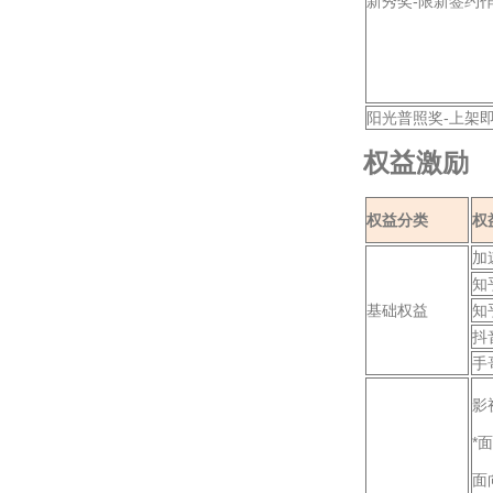
新秀奖-限新签约
阳光普照奖-上架
权益激励
权益分类
权
加
知
基础权益
知
抖
手
影
*
面