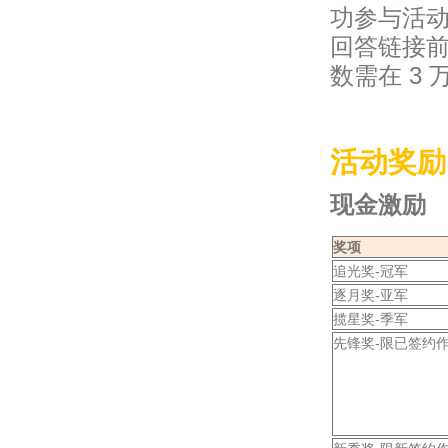
功参与活
回答链接
数需在 3 万
活动奖励
现金激励
奖项
追光奖-冠军
逐月奖-亚军
揽星奖-季军
先锋奖-限已签约