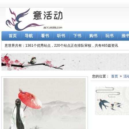
首页
导航
看书
听书
下书
购书
玩书
推
意世界共有：1361个优秀站点，220个站点正在排队审核，共有465篇资讯
您的位置：
首页
>
活