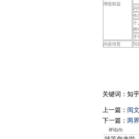
增值权益
闪
作
个
榜
手
内容培育
写
关键词：知乎
上一篇：
阅文
下一篇：
两界
评论(
0
)