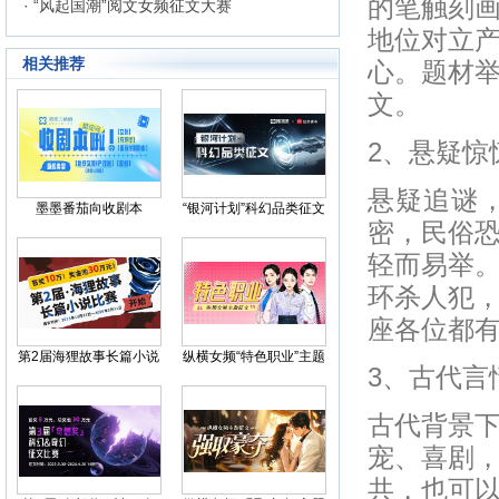
的笔触刻
· “风起国潮”阅文女频征文大赛
地位对立
相关推荐
心。题材
文。
2、悬疑惊
悬疑追谜
墨墨番茄向收剧本
“银河计划”科幻品类征文
密，民俗
轻而易举
环杀人犯
座各位都
第2届海狸故事长篇小说
纵横女频“特色职业”主题
3、古代言
比赛
征文
古代背景
宠、喜剧
共，也可