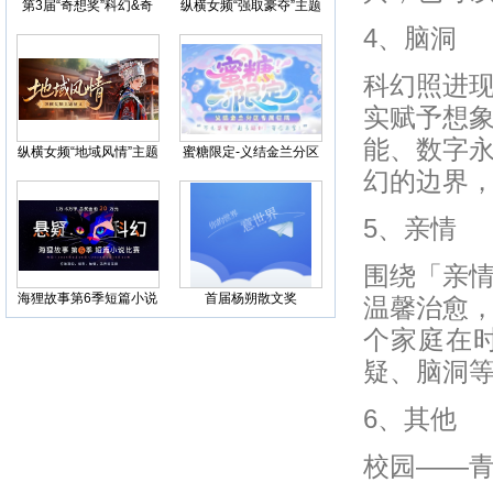
第3届“奇想奖”科幻&奇
纵横女频“强取豪夺”主题
幻小说比赛
征文
4、脑洞
科幻照进
实赋予想
能、数字
纵横女频“地域风情”主题
蜜糖限定-义结金兰分区
征文
征稿
幻的边界
5、亲情
围绕「亲
海狸故事第6季短篇小说
首届杨朔散文奖
温馨治愈
比赛，科幻悬疑联合征
文
个家庭在
疑、脑洞
6、其他
校园——