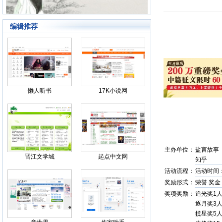
编辑推荐
Back
懒人听书
17K小说网
主办单位：
盐言故事
晋江文学城
起点中文网
知乎
活动流程：
活动时间：20
奖励形式：
荣誉 奖金
奖项奖励：
追光奖1人
逐月奖3人
揽星奖5人