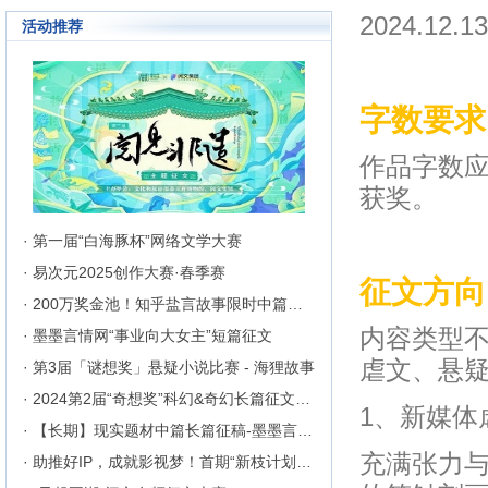
成长为行业内的翘楚，为1300万
2024.12.13
活动推荐
来自不同地区和国家的注册用户突
破地区、种族、语言和国家的障碍
聚集在这里的网络文学同好们构建
起创作交流与沟通的平台。
字数要求
作品字数应
获奖。
· 第一届“白海豚杯”网络文学大赛
· 易次元2025创作大赛·春季赛
征文方向
· 200万奖金池！知乎盐言故事限时中篇征文挑战
内容类型
· 墨墨言情网“事业向大女主”短篇征文
虐文、悬
· 第3届「谜想奖」悬疑小说比赛 - 海狸故事
· 2024第2届“奇想奖”科幻&奇幻长篇征文比赛
1、新媒体
· 【长期】现实题材中篇长篇征稿-墨墨言情网
充满张力
· 助推好IP，成就影视梦！首期“新枝计划”启动