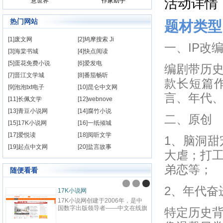
活动详情
意世界
作家助手
热门网站
题材类型
[1]废文网
[2]鸠摩搜索 Ji
一、IP改
[3]海棠书城
[4]快点阅读
[5]蛋花免费小说
[6]爱发电
编剧带历
[7]晋江文学城
[8]番茄畅听
款长短篇
[9]泡泡txt电子
[10]昆仑中文网
言、年代
[11]长佩文学
[12]webnove
[13]青豆小说网
[14]腐竹小说
二、原创
[15]17K小说网
[16]一纸倾城
[17]爱悦读
[18]阅听文学
1、脑洞
[19]起点中文网
[20]盐言故事
大虐；打
弟恋等；
随便看看
2、年代奋
17K小说网
17K小说网创建于2006年，是中
国数字出版领导者——中文在线旗
特定历史
下，集创作、阅读于一体的国内领