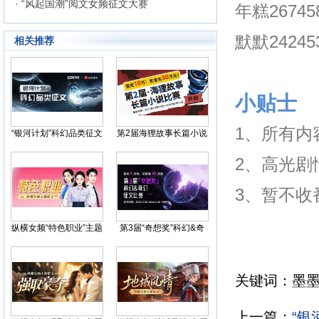
· “风起国潮”阅文女频征文大赛
年糕26745
默默24245
相关推荐
小贴士
1、所有内
“银河计划”科幻品类征文
第2届海狸故事长篇小说
比赛
2、高光剧
3、暂不收
纵横女频“特色职业”主题
第3届“奇想奖”科幻&奇
征文
幻小说比赛
关键词：墨墨
上一篇：
“银