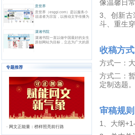
先在线阅读网站。中文在线（股票
像温馨日
代码：300364）2000年成立于清
意世界
华大学，为中国数字出版的开创者
意世界（esggi.com）是以服务小
之一，也是全球最大的中文数字出
3、创新
说读者为宗旨，以推动文学传播为
版机构之一，于2015年1月21日
目标，以公正客观为准则，为读者
斗、重生
在深交所创业板上市。中文在线
搭建通往小说国度的高速通道，为
以“数字传承文明”为企业使命，致
小说和网站建造对外的展示窗口，
力于成为全球领先的中文数字出版
潇湘书院
而诞生的新模式垂直综合平台。严
机构。作为旗下网站，17K小说网
潇湘书院一直以做中国最好的女生
选优质和潜力小说网站，用全面及
以“让每个人都享受创作的乐趣”为
原创网站为目标，立志为广大的原
时、见地独到的资讯信息，贴合需
使命，以“成就与共赢”为价值观，
创作者提供一个公平、公正，健康
收稿方式
求、操作便捷的使用体验；内容丰
目前已拥有网络作者超过40W，
的文学发展平台。优秀的工作团队
富、功能多元、分析客观的资讯服
知名作家2000余人，出版机构
和人性化的管理模式，使潇湘书院
务；准确、及时地帮助读者寻找精
500余家，日均访问量3000W。
成为女性原创作者群体以及读者群
方式一：大
品佳作、优秀站点，帮助小说、网
体中最具吸引力和归属感的原创网
站、活动解决宣传推广等需求。
专题推荐
站。
方式二：
定制选题
审稿规则
1、大纲+
· 网文正能量：榜样照亮前行路