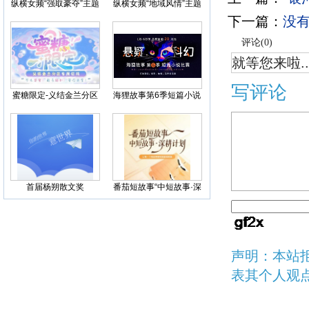
纵横女频“强取豪夺”主题
纵横女频“地域风情”主题
征文
征文
下一篇：
没
评论(
0
)
就等您来啦..
写评论
蜜糖限定-义结金兰分区
海狸故事第6季短篇小说
征稿
比赛，科幻悬疑联合征
文
首届杨朔散文奖
番茄短故事“中短故事·深
耕计划”激励活动
声明：本站
表其个人观