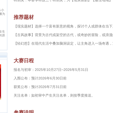
特别奖：本赛季特设三个特别奖，为【现实喜剧】【最佳地域】
先在线阅读网站。中文在线（股票
代码：300364）2000年成立于清
意世界
华大学，为中国数字出版的开创者
意世界（esggi.com）是以服务小
之一，也是全球最大的中文数字出
说读者为宗旨，以推动文学传播为
版机构之一，于2015年1月21日
推荐题材
目标，以公正客观为准则，为读者
在深交所创业板上市。中文在线
搭建通往小说国度的高速通道，为
以“数字传承文明”为企业使命，致
小说和网站建造对外的展示窗口，
【现实题材】选择一个富有新意的视角，探讨个人或群体在当下
力于成为全球领先的中文数字出版
潇湘书院
而诞生的新模式垂直综合平台。严
机构。作为旗下网站，17K小说网
潇湘书院一直以做中国最好的女生
选优质和潜力小说网站，用全面及
以“让每个人都享受创作的乐趣”为
【古风故事】背景为古代或架空的古代，或奇妙的冒险，或浪漫
原创网站为目标，立志为广大的原
时、见地独到的资讯信息，贴合需
使命，以“成就与共赢”为价值观，
创作者提供一个公平、公正，健康
求、操作便捷的使用体验；内容丰
目前已拥有网络作者超过40W，
的文学发展平台。优秀的工作团队
【轻幻想】在现代生活中叠加脑洞设定，让主角进入一场奇遇，
富、功能多元、分析客观的资讯服
知名作家2000余人，出版机构
和人性化的管理模式，使潇湘书院
务；准确、及时地帮助读者寻找精
500余家，日均访问量3000W。
成为女性原创作者群体以及读者群
品佳作、优秀站点，帮助小说、网
体中最具吸引力和归属感的原创网
站、活动解决宣传推广等需求。
站。
大赛日程
报名与初审：2025年10月27日~2026年5月31日
入围公布：预计2026年6月30日前
获奖公布：预计2026年7月31日前
关注名单：如初审中产生关注名单，则按季度推送。
参赛说明