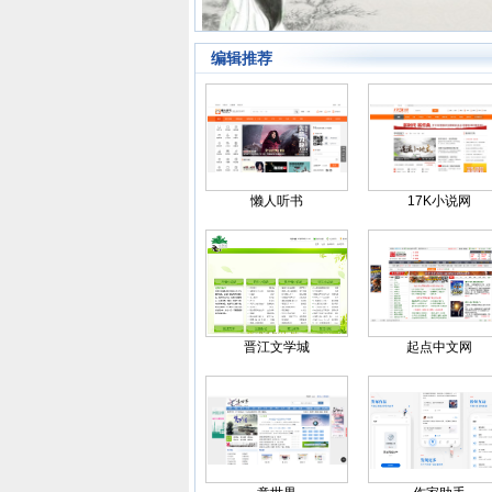
编辑推荐
懒人听书
17K小说网
晋江文学城
起点中文网