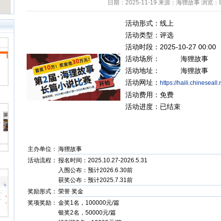
日期：2025-11-19 来源：海狸故事 浏览：
活动形式：线上
活动类型：
评选
活动时段：2025-10-27 00:00 -
活动场所： 海狸故事
活动地址： 海狸故事
Back to Top
活动网址：
https://haili.chineseall
活动费用：免费
活动进度：已结束
主办单位：
海狸故事
活动流程：
报名时间：2025.10.27-2026.5.31
入围公布：预计2026.6.30前
获奖公布：预计2025.7.31前
奖励形式：
荣誉 奖金
奖项奖励：
金奖1名，100000元/篇
银奖2名，50000元/篇