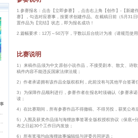
1.参赛报名：点击【立即参赛】，点击右上角【创作】-【新建
赛】，勾选对应赛事，按要求创建作品。在截稿日前（5月31日
置作品为【完结】状态，即为报名成功！
2.篇幅要求：12万～50万字，字数以后台统计为准（请规范使
比赛说明
1）来稿作品须为中文原创小说作品，不接受剧本、散文、诗
稿件内容不能违反国家法律法规；
2）作者承诺拥有该作品全版权权利，此前没有与其他平台签署
征文挑战
3）为保障作品顺利进行，参赛作者在报名时须确认《参赛承
读；
故事
4）在比赛期间，所有参赛作品不得撤稿、不得另投，获奖公布
届“奇想奖”科幻&奇幻长篇征文比赛
5）入围及获奖作品须与海狸故事签署全版权授权协议（保底+
期】现实题材中篇长篇征稿-墨墨言情网
布之日起30个工作日内发放；
P，成就影视梦！首期“新枝计划”启动
6）所有奖项均由海狸故事编辑组与评委共同评选；