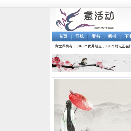
首页
导航
看书
听书
下
意世界共有：1361个优秀站点，220个站点正在