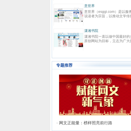
、总裁、种田、王妃、女
致力于本土优秀文化的传承、革
费小说等在线阅读。每日最
鼎、激扬与全球化扩展，力求打造
学城
起点中文网
,页面简洁,访问速度快
最具主流影响力与商业价值的综合
学城创立于2003年8月1
起点中文网(www.qidian.com)创
文化平台，扶助并引导大师级作者
中国大陆范围内最具影响力
立于2002年5月，是国内最大的原
与史诗级作品的产生，推动中华文
向原创文学网站，同时，也
创文学网站，隶属于国内最大的数
化软力量的崛兴。纵横中文网拥
最大的女性向文学基地。以
字内容综合平台——阅文集团旗
有“纵横中文”、“纵横动漫” 等诸多
爱情等原创网络小说而著
下。起点中文网以推动中国原创文
书网
优秀品牌与资源，深入贯穿线上阅
红袖添香
止到2015年3月31日，晋
学事业为宗旨，长期致力于原创文
读，线下出版、动漫改编、游戏改
书网（免费小说），最热门
红袖添香网创办于1999年8月，是
城拥有在线作品177万余
学作者的挖掘与培养，并取得了巨
编、影视改编等整条文化产业链。
说大全，免费阅读App，提
全球领先的女性文学数字版权运营
越、言情、影视、都市爱
大成果
经过多年努力，纵横中文网取得了
小说、网游小说、言情小
商之一，中文女性阅读第一品牌。
场婚姻、青春校园、武侠仙
显著的成绩，书库存量超过16万
越小说、都市小说等免费小
拥有完善的投稿系统、个人文集系
爱衍生、玄幻、网游、传
部，日独立IP超过260万，PV超过
阅读与下载。
统、媒体联络发表系统及高创作水
幻、悬疑推理、科幻、历
6000万，成为国内一流的中文原
准的原创书库。红袖添香为超过
文诗歌等风格迥异、类型多
创文学类专业网站。
240万注册用户提供涵盖小说、散
络文学作品百花齐放，网站
专题推荐
文、杂文、诗歌、歌词、剧本、日
不落窠臼的行事作风也在行
记等体裁的高品质创作和阅读服
领风骚。九十万名注册作者
务，在言情、职场小说等女性文学
余名签约作者在这个平台上
写作及出版领域独占高地。网站拥
辍，为广大网络文学爱好者
有长、短篇原创作品总量超过192
一部又一部可以堪称经典的
万部（篇），日浏览量最高超过
学著作。其中得以出版作品
5600万次。
达到3000人，每天有近1万
注册、750部新作品诞生，
书被成功代理出版，上百部
约影视，过万部作品引入手
渠道，其口碑卓著的良心服
网站在女性文学出版领域建
高声望。 历经十二年的风
· 网文正能量：榜样照亮前行路
江文学城已经从一个简单的
好者的集散地快速且稳健地