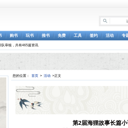
书
购书
玩书
推书
免费
工具
签约
活动
专
排队审核，共有465篇资讯
您的位置：
首页
>
活动
>正文
第2届海狸故事长篇小