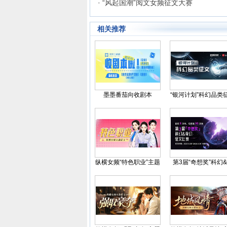
· “风起国潮”阅文女频征文大赛
相关推荐
墨墨番茄向收剧本
“银河计划”科幻品类
纵横女频“特色职业”主题
第3届“奇想奖”科幻
征文
幻小说比赛