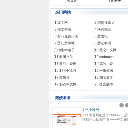
意世界
作家助手
热门网站
[1]废文网
[2]鸠摩搜索 Ji
[3]海棠书城
[4]快点阅读
[5]蛋花免费小说
[6]爱发电
[7]晋江文学城
[8]番茄畅听
[9]泡泡txt电子
[10]昆仑中文网
[11]长佩文学
[12]webnove
[13]青豆小说网
[14]腐竹小说
[15]17K小说网
[16]一纸倾城
[17]爱悦读
[18]阅听文学
[19]起点中文网
[20]盐言故事
随便看看
说
纵横中文网
说网，最好看的小说阅读网
纵横中文网成立于2008年9月，是
供现代言情、古代言情、穿
百度文学旗下的大型中文原创阅读
、幻想言情、悬疑灵异、青
网站，坚持原创精品的建站理念，