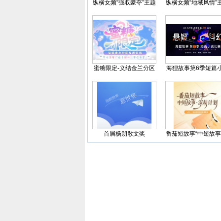
纵横女频“强取豪夺”主题
纵横女频“地域风情”
征文
征文
蜜糖限定-义结金兰分区
海狸故事第6季短篇
征稿
比赛，科幻悬疑联合
文
首届杨朔散文奖
番茄短故事“中短故事
耕计划”激励活动