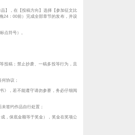
作品】，在【投稿方向】选择【参加征文比
晚24：00前）完成全部章节的发布，并设
用标点符号）。
歌等投稿；禁止抄袭、一稿多投等行为，且
任何协议；
诺书》，若不能遵守请勿参赛，务必仔细阅
后未签约作品自行处置；
分成，保底金额等于奖金），奖金在奖项公