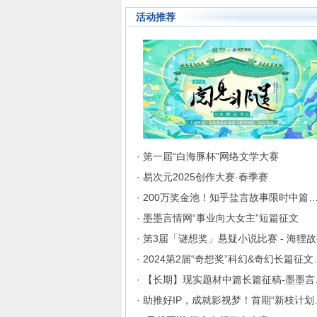
行业内的翘楚，为1300万
活动推荐
同地区和国家的注册用户突
、种族、语言和国家的障碍
这里的网络文学同好们构建
交流与沟通的平台。
· 第一届“白海豚杯”网络文学大赛
· 易次元2025创作大赛·春季赛
· 200万奖金池！知乎盐言故事限时中篇
· 墨墨言情网“事业向大女主”短篇征文
· 第3届「谜想奖」悬疑小说比赛 - 海狸
· 2024第2
· 【长
· 助推好I