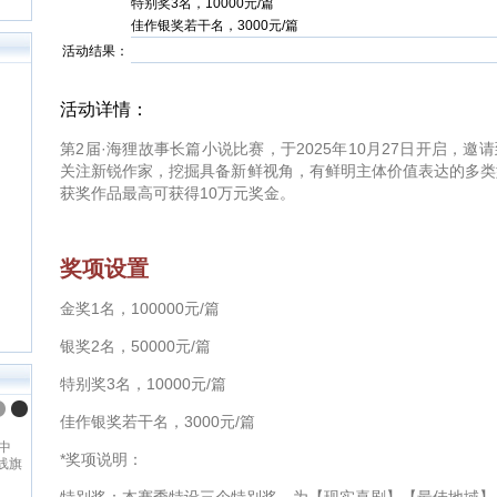
特别奖3名，10000元/篇
佳作银奖若干名，3000元/篇
活动结果：
活动详情：
第2届·海狸故事长篇小说比赛，于2025年10月27日开启，
关注新锐作家，挖掘具备新鲜视角，有鲜明主体价值表达的多类型
获奖作品最高可获得10万元奖金。
奖项设置
金奖1名，100000元/篇
银奖2名，50000元/篇
特别奖3名，10000元/篇
佳作银奖若干名，3000元/篇
17K小说网
17K小说网创建于2006年，是中
*奖项说明：
国数字出版领导者——中文在线旗
下，集创作、阅读于一体的国内领