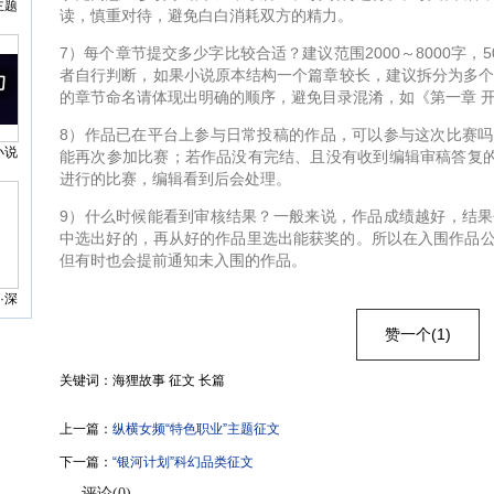
主题
读，慎重对待，避免白白消耗双方的精力。
7）每个章节提交多少字比较合适？建议范围2000～8000字，
者自行判断，如果小说原本结构一个篇章较长，建议拆分为多个
的章节命名请体现出明确的顺序，避免目录混淆，如《第一章 
8）作品已在平台上参与日常投稿的作品，可以参与这次比赛
小说
能再次参加比赛；若作品没有完结、且没有收到编辑审稿答复的
征
进行的比赛，编辑看到后会处理。
9）什么时候能看到审核结果？一般来说，作品成绩越好，结
中选出好的，再从好的作品里选出能获奖的。所以在入围作品
但有时也会提前通知未入围的作品。
·深
赞一个(1)
关键词：海狸故事 征文 长篇
上一篇：
纵横女频“特色职业”主题征文
下一篇：
“银河计划”科幻品类征文
评论(
0
)