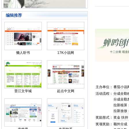
编辑推荐
Back
懒人听书
17K小说网
主办单位：
番茄小说
晋江文学城
起点中文网
活动流程：
分成全勤核算
分成全勤发
拉新核算：20
拉新放放：2
奖励形式：
奖金 扶持
奖项奖励：
额外分成