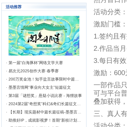
成长为行业内的翘楚，为1300万
活动推荐
来自不同地区和国家的注册用户突
活动分类
破地区、种族、语言和国家的障碍
聚集在这里的网络文学同好们构建
起创作交流与沟通的平台。
激励门槛
1.签约且
2.作品当
3.每日有
· 第一届“白海豚杯”网络文学大赛
· 易次元2025创作大赛·春季赛
激励：600
· 200万奖金池！知乎盐言故事限时中篇征文挑战
一部作品只
· 墨墨言情网“事业向大女主”短篇征文
可与平台
· 第3届「谜想奖」悬疑小说比赛 - 海狸故事
叠加获得
· 2024第2届“奇想奖”科幻&奇幻长篇征文比赛
· 【长期】现实题材中篇长篇征稿-墨墨言情网
三、真人
· 助推好IP，成就影视梦！首期“新枝计划”启动
活动分类