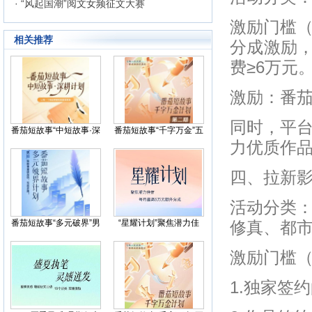
· “风起国潮”阅文女频征文大赛
激励门槛
相关推荐
分成激励，
费≥6万元
激励：番茄
同时，平
番茄短故事“中短故事·深
番茄短故事“千字万金”五
耕计划”激励活动
百万激励计划第二期
力优质作
四、拉新
活动分类
番茄短故事“多元破界”男
“星耀计划”聚焦潜力佳
修真、都
频激励计划第二期
作，每月最高奖励5万元
激励门槛
1.独家签