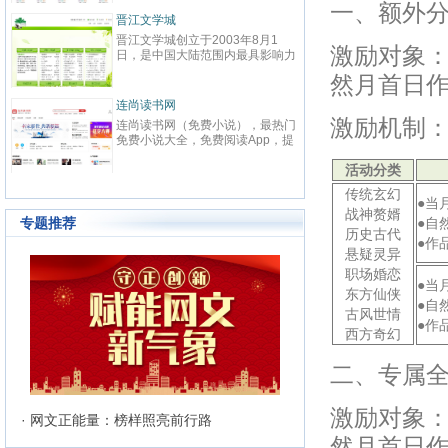
春校园、总裁、种田、王妃、女
致力
一、额外
强、免费小说等在线阅读。每日最
鼎、
晋江文学城
起点
快更新,页面简洁,访问速度快
最具
晋江文学城创立于2003年8月1
起点中文
文化
激励对象：
日，是中国大陆范围内最具影响力
立于2
与史
的女性向原创文学网站，同时，也
创文
化软
然月首日作
是全球最大的女性向文学基地。以
字内
有“纵
耽美、爱情等原创网络小说而著
下。
连尚读书网
优秀
红袖
名。 截止到2015年3月31日，晋
学事
读，
激励机制
连尚读书网（免费小说），最热门
红袖添
江文学城拥有在线作品177万余
学作
编、
免费小说大全，免费阅读App，提
全球
部，穿越、言情、影视、都市爱
大成
经过
供玄幻小说、网游小说、言情小
商之
情、职场婚姻、青春校园、武侠仙
显著
活动分类
说、穿越小说、都市小说等免费小
拥有
侠、纯爱衍生、玄幻、网游、传
部，日
说在线阅读与下载。
统、
奇、奇幻、悬疑推理、科幻、历
传统玄幻
60
准的
●当
史、散文诗歌等风格迥异、类型多
创文
战神赘婿
24
样的网络文学作品百花齐放，网站
专题推荐
●自
文、
历史古代
的这种不落窠臼的行事作风也在行
●作
记等
业内独领风骚。九十万名注册作者
悬疑灵异
务，
和两万余名签约作者在这个平台上
职场婚恋
写作
日更不辍，为广大网络文学爱好者
●当
有长
东方仙侠
献上了一部又一部可以堪称经典的
●自
万部
网络文学著作。其中得以出版作品
古风世情
560
●作
的作者达到3000人，每天有近1万
西方奇幻
新用户注册、750部新作品诞生，
两本新书被成功代理出版，上百部
二、专属
作品签约影视，过万部作品引入手
机分销渠道，其口碑卓著的良心服
务，为网站在女性文学出版领域建
激励对象：
立起极高声望。 历经十二年的风
· 网文正能量：榜样照亮前行路
雨，晋江文学城已经从一个简单的
然月首日作
文学爱好者的集散地快速且稳健地