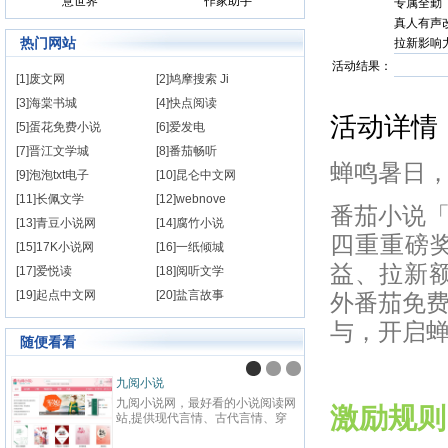
意世界
作家助手
专属全勤
真人有声
热门网站
拉新影响
活动结果：
[1]废文网
[2]鸠摩搜索 Ji
[3]海棠书城
[4]快点阅读
活动详情
[5]蛋花免费小说
[6]爱发电
[7]晋江文学城
[8]番茄畅听
蝉鸣暑日
[9]泡泡txt电子
[10]昆仑中文网
[11]长佩文学
[12]webnove
番茄小说
[13]青豆小说网
[14]腐竹小说
四重重磅
[15]17K小说网
[16]一纸倾城
益、拉新额
[17]爱悦读
[18]阅听文学
[19]起点中文网
[20]盐言故事
外番茄免
与，开启
随便看看
九阅小说
纵横
九阅小说网，最好看的小说阅读网
纵横中
激励规则
站,提供现代言情、古代言情、穿
百度
越重生、幻想言情、悬疑灵异、青
网站