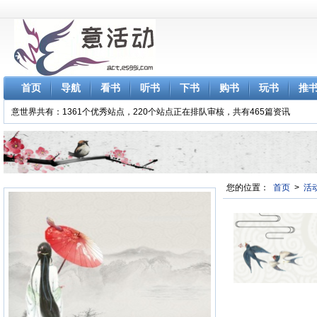
首页
导航
看书
听书
下书
购书
玩书
推
意世界共有：1361个优秀站点，220个站点正在排队审核，共有465篇资讯
您的位置：
首页
>
活