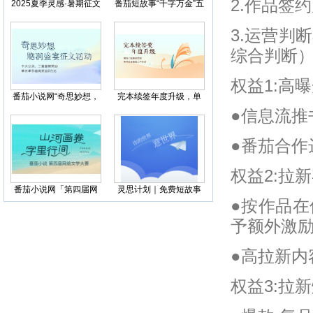
2.作品签
2025夏季灵感·暑期征文
番茄短故事“千字万金”五
活动
百万激励计划上线
3.运营判
综合判断
权益1:高
番茄小说网“奇思妙想，
完本续签年度升级，单
脑洞盛宴”征文活动
月奖金最高上不封顶！
●信息流推
●番茄合作
权益2:拉
番茄小说网「第四届网
灵思计划｜免费短故事
络文学大赛」暨网络文
限时福利，单月单书最
●按作品
学乡村文旅创作扶持计
高奖励5万元
划
予额外激
●高拉新内
权益3:拉