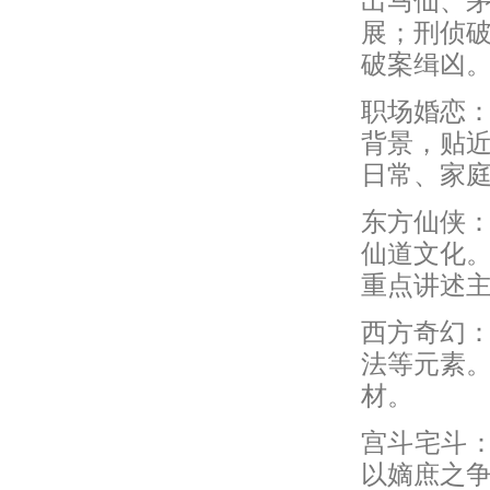
出马仙、
展；刑侦
破案缉凶
职场婚恋
背景，贴
日常、家
东方仙侠
仙道文化
重点讲述
西方奇幻
法等元素
材。
宫斗宅斗：
以嫡庶之