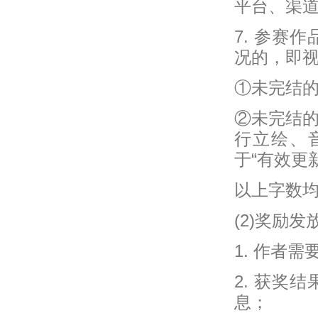
平台、渠
7. 参赛
况的，即
①未完结的
②未完结
行立绘、
于“有效更
以上字数
(2)奖励发
1. 作者
2. 获奖
息；