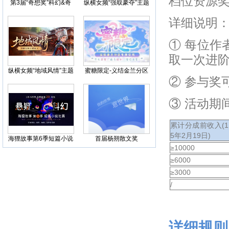
档位资源
第3届“奇想奖”科幻&奇
纵横女频“强取豪夺”主题
幻小说比赛
征文
详细说明
① 每位作
取一次进
纵横女频“地域风情”主题
蜜糖限定-义结金兰分区
征文
征稿
② 参与奖
③ 活动期
累计分成前收入(11
5年2月19日)
海狸故事第6季短篇小说
首届杨朔散文奖
比赛，科幻悬疑联合征
≥10000
文
≥6000
≥3000
/
详细规则