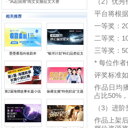
（2）优秀
· “风起国潮”阅文女频征文大赛
平台将根
相关推荐
一等奖：20
二等奖：10
三等奖：50
墨墨番茄向收剧本
“银河计划”科幻品类征文
* 每位作
评奖标准
作品日均播
第2届海狸故事长篇小说
纵横女频“特色职业”主题
占比50%
比赛
征文
（3）进阶
作品上架