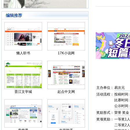
编辑推荐
Back
懒人听书
17K小说网
主办单位：
易次元
晋江文学城
起点中文网
活动流程：
投稿时间：20
比赛时间：20
公示时间：2
奖励形式：
荣誉 奖金
奖项奖励：
一等奖1人
二等奖2人