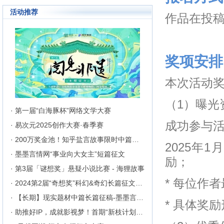
成长为行业内的翘楚，为1300万
活动推荐
来自不同地区和国家的注册用户突
作品在投
破地区、种族、语言和国家的障碍
聚集在这里的网络文学同好们构建
起创作交流与沟通的平台。
奖项安排
本次活动
（1）曝光
· 第一届“白海豚杯”网络文学大赛
成功参与
· 易次元2025创作大赛·春季赛
· 200万奖金池！知乎盐言故事限时中篇征文挑战
2025年
· 墨墨言情网“事业向大女主”短篇征文
励；
· 第3届「谜想奖」悬疑小说比赛 - 海狸故事
* 每位作
· 2024第2届“奇想奖”科幻&奇幻长篇征文比赛
· 【长期】现实题材中篇长篇征稿-墨墨言情网
* 具体奖
· 助推好IP，成就影视梦！首期“新枝计划”启动