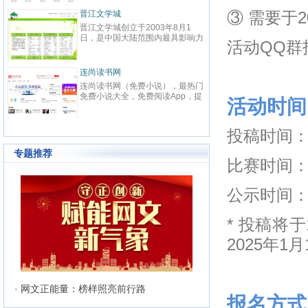
春校园、总裁、种田、王妃、女
致力
强、免费小说等在线阅读。每日最
鼎、
晋江文学城
③ 需要于2
起点
快更新,页面简洁,访问速度快
最具
晋江文学城创立于2003年8月1
起点中文
文化
日，是中国大陆范围内最具影响力
立于2
与史
活动QQ群指
的女性向原创文学网站，同时，也
创文
化软
是全球最大的女性向文学基地。以
字内
有“纵
耽美、爱情等原创网络小说而著
下。
连尚读书网
优秀
红袖
名。 截止到2015年3月31日，晋
学事
读，
连尚读书网（免费小说），最热门
红袖添
江文学城拥有在线作品177万余
学作
编、
免费小说大全，免费阅读App，提
全球
部，穿越、言情、影视、都市爱
大成
活动时间
经过
供玄幻小说、网游小说、言情小
商之
情、职场婚姻、青春校园、武侠仙
显著
说、穿越小说、都市小说等免费小
拥有
侠、纯爱衍生、玄幻、网游、传
部，日
说在线阅读与下载。
统、
奇、奇幻、悬疑推理、科幻、历
投稿时间：1
60
准的
史、散文诗歌等风格迥异、类型多
创文
24
样的网络文学作品百花齐放，网站
专题推荐
文、
的这种不落窠臼的行事作风也在行
比赛时间：2
记等
业内独领风骚。九十万名注册作者
务，
和两万余名签约作者在这个平台上
写作
公示时间：
日更不辍，为广大网络文学爱好者
有长
献上了一部又一部可以堪称经典的
万部
网络文学著作。其中得以出版作品
560
* 投稿将
的作者达到3000人，每天有近1万
新用户注册、750部新作品诞生，
2025年1月
两本新书被成功代理出版，上百部
作品签约影视，过万部作品引入手
机分销渠道，其口碑卓著的良心服
务，为网站在女性文学出版领域建
立起极高声望。 历经十二年的风
· 网文正能量：榜样照亮前行路
雨，晋江文学城已经从一个简单的
报名方式
文学爱好者的集散地快速且稳健地