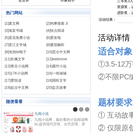
意世界
作家助手
三等奖3人
资源奖，
热门网站
进阶奖，
活动结果：
[1]废文网
[2]鸠摩搜索 Ji
[3]海棠书城
[4]快点阅读
活动详情
[5]蛋花免费小说
[6]爱发电
[7]晋江文学城
[8]番茄畅听
适合对象
[9]泡泡txt电子
[10]昆仑中文网
[11]长佩文学
[12]webnove
①3.5-1
[13]青豆小说网
[14]腐竹小说
[15]17K小说网
[16]一纸倾城
②不限PC
[17]爱悦读
[18]阅听文学
[19]起点中文网
[20]盐言故事
题材要求
随便看看
① 互动故
九阅小说
纵横
九阅小说网，最好看的小说阅读网
纵横中
站,提供现代言情、古代言情、穿
百度
② 仅限原
越重生、幻想言情、悬疑灵异、青
网站