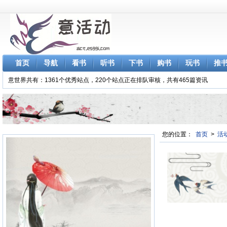
首页
导航
看书
听书
下书
购书
玩书
推
意世界共有：1361个优秀站点，220个站点正在排队审核，共有465篇资讯
您的位置：
首页
>
活