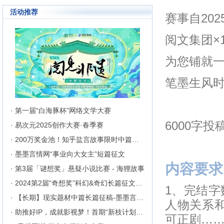
成长为行业内的翘楚，为1300万
活动推荐
来自不同地区和国家的注册用户突
赛事自202
破地区、种族、语言和国家的障碍
聚集在这里的网络文学同好们构建
起创作交流与沟通的平台。
阅文集团×
为您铺就
笔墨生风
· 第一届“白海豚杯”网络文学大赛
6000字
· 易次元2025创作大赛·春季赛
· 200万奖金池！知乎盐言故事限时中篇征文挑战
· 墨墨言情网“事业向大女主”短篇征文
内容要求
· 第3届「谜想奖」悬疑小说比赛 - 海狸故事
· 2024第2届“奇想奖”科幻&奇幻长篇征文比赛
1、完结字
· 【长期】现实题材中篇长篇征稿-墨墨言情网
人物关系
· 助推好IP，成就影视梦！首期“新枝计划”启动
可正剧…