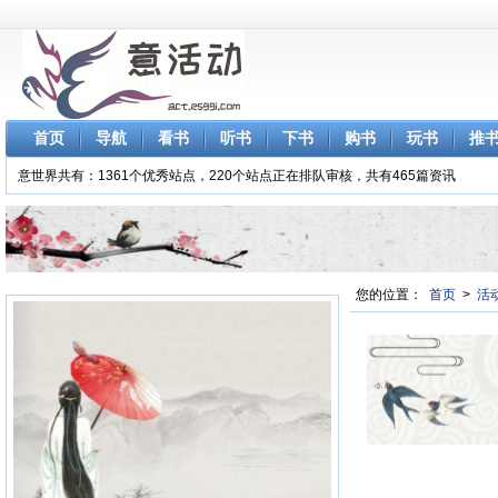
首页
导航
看书
听书
下书
购书
玩书
推
意世界共有：1361个优秀站点，220个站点正在排队审核，共有465篇资讯
您的位置：
首页
>
活