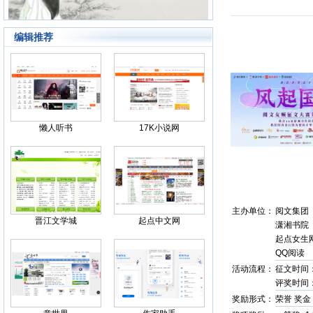
编辑推荐
Back
懒人听书
17K小说网
主办单位：
阅文集团
晋江文学城
起点中文网
潇湘书院
起点女生
QQ阅读
活动流程：
征文时间：20
评奖时间：20
奖励形式：
荣誉 奖金