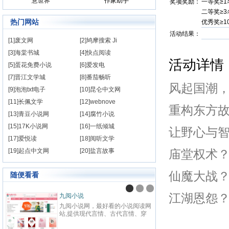
意世界
作家助手
奖项奖励：
一等奖≥
二等奖≥
热门网站
优秀奖≥
活动结果：
[1]废文网
[2]鸠摩搜索 Ji
[3]海棠书城
[4]快点阅读
活动详情
[5]蛋花免费小说
[6]爱发电
[7]晋江文学城
[8]番茄畅听
风起国潮
[9]泡泡txt电子
[10]昆仑中文网
[11]长佩文学
[12]webnove
重构东方
[13]青豆小说网
[14]腐竹小说
[15]17K小说网
[16]一纸倾城
让野心与
[17]爱悦读
[18]阅听文学
[19]起点中文网
[20]盐言故事
庙堂权术
仙魔大战
随便看看
江湖恩怨
九阅小说
纵横
九阅小说网，最好看的小说阅读网
纵横中
站,提供现代言情、古代言情、穿
百度
越重生、幻想言情、悬疑灵异、青
网站