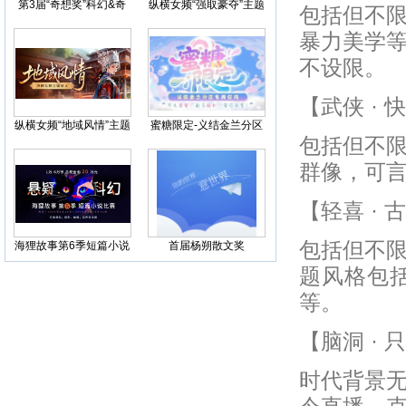
第3届“奇想奖”科幻&奇
纵横女频“强取豪夺”主题
包括但不
幻小说比赛
征文
暴力美学
不设限。
【武侠 ·
纵横女频“地域风情”主题
蜜糖限定-义结金兰分区
征文
征稿
包括但不
群像，可言
【轻喜 ·
包括但不
海狸故事第6季短篇小说
首届杨朔散文奖
比赛，科幻悬疑联合征
题风格包
文
等。
【脑洞 ·
时代背景