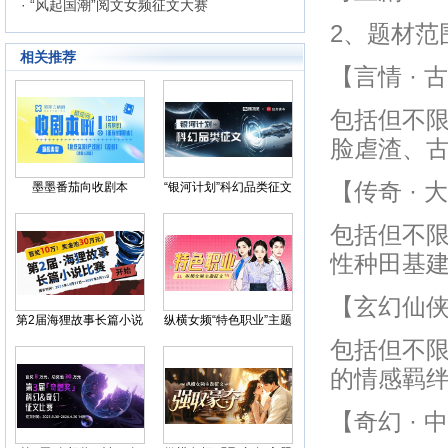
· “风起国潮”阅文女频征文大赛
2、题材范
相关推荐
【言情 ·
包括但不
脸虐渣、
【传奇 ·
墨墨番茄向收剧本
“银河计划”科幻品类征文
包括但不
性种田基
【玄幻仙侠
第2届海狸故事长篇小说
纵横女频“特色职业”主题
比赛
征文
包括但不
的情感羁
【奇幻 ·