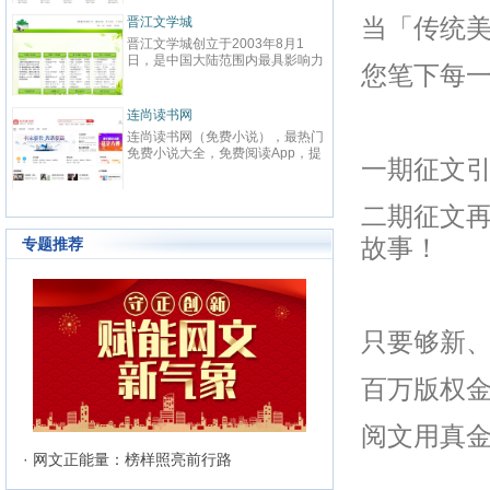
春校园、总裁、种田、王妃、女
致力
强、免费小说等在线阅读。每日最
鼎、
晋江文学城
当「传统
起点
快更新,页面简洁,访问速度快
最具
晋江文学城创立于2003年8月1
起点中文
文化
日，是中国大陆范围内最具影响力
立于2
与史
您笔下每
的女性向原创文学网站，同时，也
创文
化软
是全球最大的女性向文学基地。以
字内
有“纵
耽美、爱情等原创网络小说而著
下。
连尚读书网
优秀
红袖
名。 截止到2015年3月31日，晋
学事
读，
连尚读书网（免费小说），最热门
红袖添
江文学城拥有在线作品177万余
学作
编、
免费小说大全，免费阅读App，提
全球
部，穿越、言情、影视、都市爱
大成
一期征文
经过
供玄幻小说、网游小说、言情小
商之
情、职场婚姻、青春校园、武侠仙
显著
说、穿越小说、都市小说等免费小
拥有
侠、纯爱衍生、玄幻、网游、传
部，日
说在线阅读与下载。
统、
奇、奇幻、悬疑推理、科幻、历
二期征文再
60
准的
史、散文诗歌等风格迥异、类型多
创文
24
样的网络文学作品百花齐放，网站
故事！
专题推荐
文、
的这种不落窠臼的行事作风也在行
记等
业内独领风骚。九十万名注册作者
务，
和两万余名签约作者在这个平台上
写作
日更不辍，为广大网络文学爱好者
有长
献上了一部又一部可以堪称经典的
万部
只要够新
网络文学著作。其中得以出版作品
560
的作者达到3000人，每天有近1万
新用户注册、750部新作品诞生，
百万版权金
两本新书被成功代理出版，上百部
作品签约影视，过万部作品引入手
机分销渠道，其口碑卓著的良心服
阅文用真
务，为网站在女性文学出版领域建
立起极高声望。 历经十二年的风
· 网文正能量：榜样照亮前行路
雨，晋江文学城已经从一个简单的
文学爱好者的集散地快速且稳健地