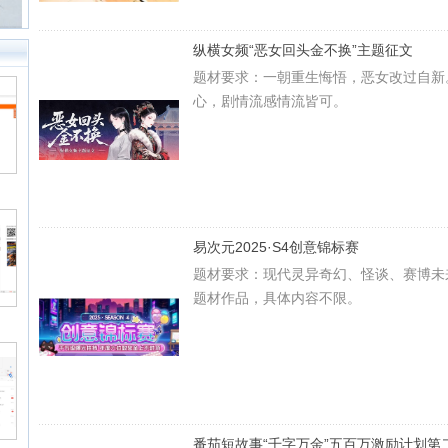
纵横女频“恶女回头金不换”主题征文
题材要求：一朝重生悔悟，恶女改过自新
心，剧情流感情流皆可。
Back to Top
易次元2025·S4创意锦标赛
题材要求：现代灵异奇幻、怪谈、赛博未
题材作品，具体内容不限。
番茄短故事“千字万金”五百万激励计划第