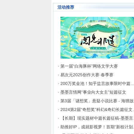
活动推荐
· 第一届“白海豚杯”网络文学大赛
· 易次元2025创作大赛·春季赛
· 200万奖金池！知乎盐言故事限时中篇
· 墨墨言情网“事业向大女主”短篇征文
· 第3届「谜想奖」悬疑小说比赛 - 海狸
· 2024第2
· 【长
· 助推好I