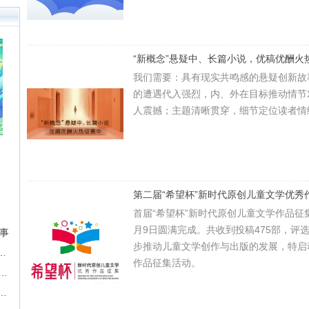
“新概念”悬疑中、长篇小说，优稿优酬火
我们需要：具有现实共鸣感的悬疑创新故事
的遭遇代入强烈，内、外在目标推动情节
人震撼；主题清晰贯穿，细节定位读者情
征文挑战
第二届“希望杯”新时代原创儿童文学优秀
首届“希望杯”新时代原创儿童文学作品征集活
月9日圆满完成。共收到投稿475部，评
故事
步推动儿童文学创作与出版的发展，特启
届“奇想奖”科幻&奇幻长篇征文比赛
作品征集活动。
期】现实题材中篇长篇征稿-墨墨言情网
P，成就影视梦！首期“新枝计划”启动