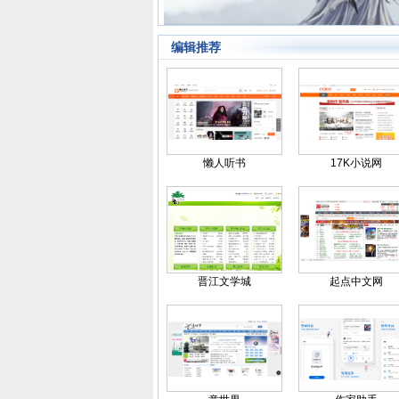
编辑推荐
懒人听书
17K小说网
晋江文学城
起点中文网