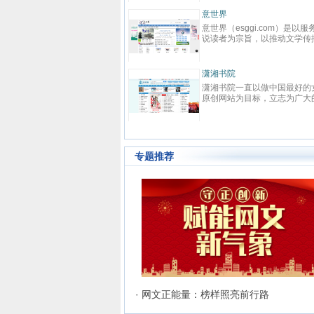
力于本土优秀文化的传承、革
先在线阅读网站。中文在线（
、激扬与全球化扩展，力求打造
代码：300364）2000年成立
点中文网
意世界
具主流影响力与商业价值的综合
华大学，为中国数字出版的开
点中文网(www.qidian.com)创
意世界（esggi.com）是以服
化平台，扶助并引导大师级作者
之一，也是全球最大的中文数
于2002年5月，是国内最大的原
说读者为宗旨，以推动文学传
史诗级作品的产生，推动中华文
版机构之一，于2015年1月21
文学网站，隶属于国内最大的数
目标，以公正客观为准则，为
软力量的崛兴。纵横中文网拥
在深交所创业板上市。中文在
内容综合平台——阅文集团旗
搭建通往小说国度的高速通道
“纵横中文”、“纵横动漫” 等诸多
以“数字传承文明”为企业使命
。起点中文网以推动中国原创文
小说和网站建造对外的展示窗
秀品牌与资源，深入贯穿线上阅
袖添香
力于成为全球领先的中文数字
潇湘书院
事业为宗旨，长期致力于原创文
而诞生的新模式垂直综合平台
，线下出版、动漫改编、游戏改
机构。作为旗下网站，17K小
袖添香网创办于1999年8月，是
潇湘书院一直以做中国最好的
作者的挖掘与培养，并取得了巨
选优质和潜力小说网站，用全
、影视改编等整条文化产业链。
以“让每个人都享受创作的乐趣
球领先的女性文学数字版权运营
原创网站为目标，立志为广大
成果
时、见地独到的资讯信息，贴
过多年努力，纵横中文网取得了
使命，以“成就与共赢”为价值
之一，中文女性阅读第一品牌。
创作者提供一个公平、公正，
求、操作便捷的使用体验；内
著的成绩，书库存量超过16万
目前已拥有网络作者超过40W
有完善的投稿系统、个人文集系
的文学发展平台。优秀的工作
富、功能多元、分析客观的资
，日独立IP超过260万，PV超过
知名作家2000余人，出版机构
、媒体联络发表系统及高创作水
和人性化的管理模式，使潇湘
务；准确、及时地帮助读者寻
000万，成为国内一流的中文原
500余家，日均访问量3000W
的原创书库。红袖添香为超过
成为女性原创作者群体以及读
品佳作、优秀站点，帮助小说
文学类专业网站。
40万注册用户提供涵盖小说、散
体中最具吸引力和归属感的原
站、活动解决宣传推广等需求
专题推荐
、杂文、诗歌、歌词、剧本、日
站。
等体裁的高品质创作和阅读服
，在言情、职场小说等女性文学
作及出版领域独占高地。网站拥
长、短篇原创作品总量超过192
部（篇），日浏览量最高超过
600万次。
· 网文正能量：榜样照亮前行路