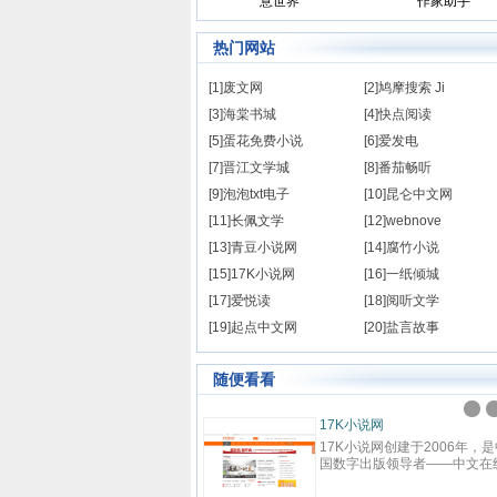
意世界
作家助手
热门网站
[1]废文网
[2]鸠摩搜索 Ji
[3]海棠书城
[4]快点阅读
[5]蛋花免费小说
[6]爱发电
[7]晋江文学城
[8]番茄畅听
[9]泡泡txt电子
[10]昆仑中文网
[11]长佩文学
[12]webnove
[13]青豆小说网
[14]腐竹小说
[15]17K小说网
[16]一纸倾城
[17]爱悦读
[18]阅听文学
[19]起点中文网
[20]盐言故事
随便看看
横中文网
17K小说网
横中文网成立于2008年9月，是
17K小说网创建于2006年，是
度文学旗下的大型中文原创阅读
国数字出版领导者——中文在
站，坚持原创精品的建站理念，
下，集创作、阅读于一体的国