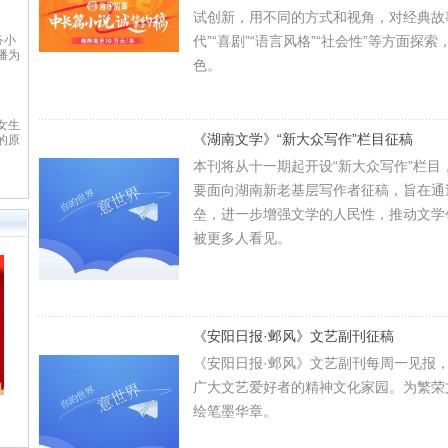
股票
于清
试创新，用不同的方式和视角，对经典故事
创者
务小
代”“喜剧”“语言风格”“社会性”等方面
字出
播为
日
色。
读者
线
，为
，致
口，
出版
。严
说网
女生
面及
”为
《湖南文学》“新大众写作”栏目征稿
的原
合需
观，
健康
容丰
，
本刊将从十一期起开设“新大众写作”栏
团队
讯服
书院
要面向湖南新老基层写作者征稿，旨在通
找精
。
者群
、网
垒，进一步增强文学的人民性，推动文学
创网
。
被更多人看见。
《安阳日报·邺风》文艺副刊征稿
《安阳日报·邺风》文艺副刊每周一见报
广大文艺爱好者的精神文化家园。为繁荣
绘笔墨华章。