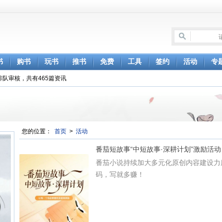
书
购书
玩书
推书
免费
工具
签约
活动
专
排队审核，共有465篇资讯
您的位置：
首页
>
活动
番茄短故事“中短故事·深耕计划”激励活动
番茄小说持续加大多元化原创内容建设力
码，写就多赚！